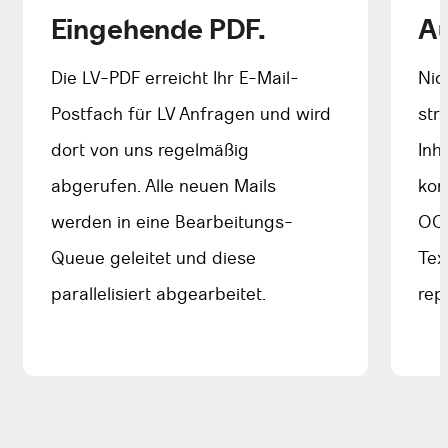
Eingehende PDF.
Au
Die LV-PDF erreicht Ihr E-Mail-
Nic
Postfach für LV Anfragen und wird
str
dort von uns regelmäßig
Inha
abgerufen. Alle neuen Mails
kon
werden in eine Bearbeitungs-
OCR
Queue geleitet und diese
Tex
parallelisiert abgearbeitet.
rep