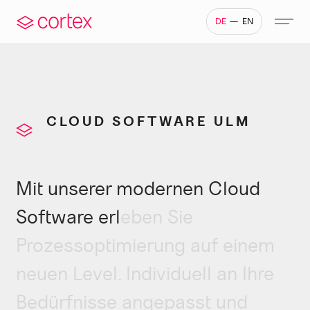
—
DE
EN
CLOUD SOFTWARE ULM
wicklung
Why cortex
IoT – Internet of Things
Dokumentengenerierung
Eigene Serverinfrastru
Unte
Mit unserer modernen Cloud
Software erleben Sie
Prozessoptimierung auf einem
neuen Level. Individuell an Ihre
Bedürfnisse angepasst und