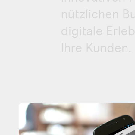
nützlichen B
digitale Erl
Ihre Kunden.