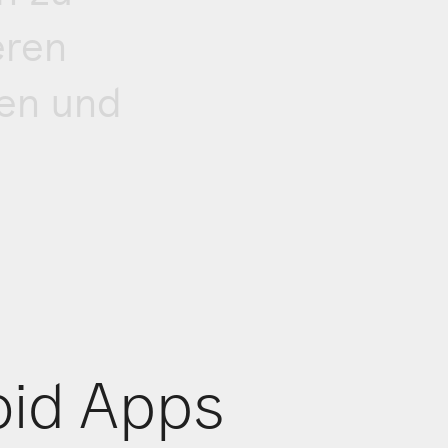
eren
men und
oid Apps