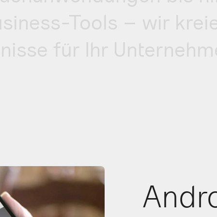
usiness-Tools – wir krei
ebnisse für Ihr Unterneh
Andr