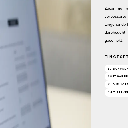
Zusammen mit
verbesserten
Eingehende 
durchsucht,
geschickt.
EINGESE
LV-DOKUME
SOFTWAREE
CLOUD SOF
24/7 SERV