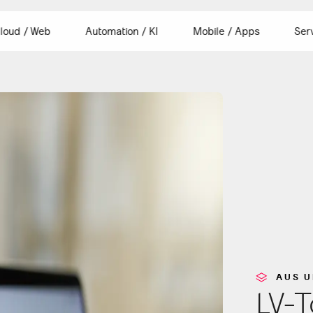
loud / Web
Automation / KI
Mobile / Apps
Ser
id App Entwicklung
lle Stellen
Dokumentengenerierung
iOS App Entwicklung
Unser Büro
AUS 
LV-T