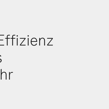
Effizienz
s
hr