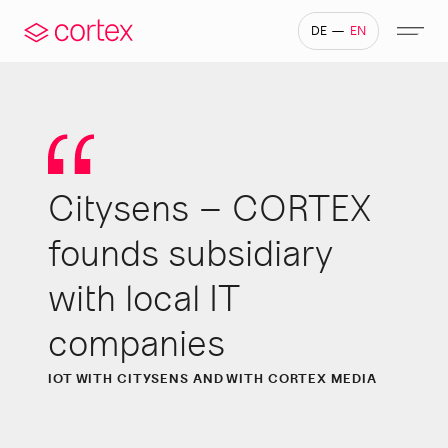
—
DE
EN
Citysens – CORTEX
development
 generation
Own server infrastructure
Why cortex
IoT – Internet of Things
Generative AI & LLM
Company portals
founds subsidiary
with local IT
companies
IOT WITH CITYSENS AND WITH CORTEX MEDIA