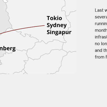
Last 
severa
runnin
months
infra
no lon
and th
from 