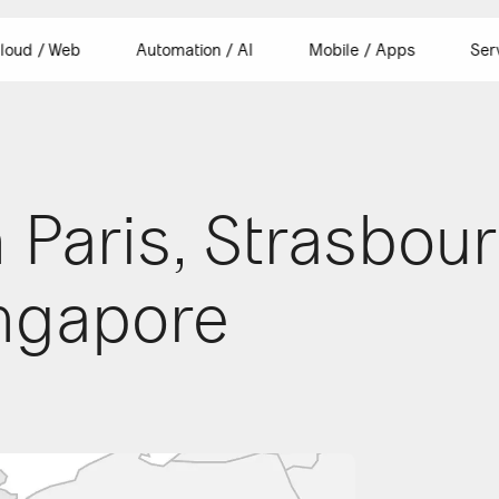
loud / Web
Automation / AI
Mobile / Apps
Ser
 Paris, Strasbour
id app development
nt vacancies
Document generation
iOS app development
Our office
ngapore